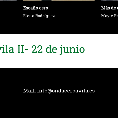
Escaño cero
Más de 
Elena Rodríguez
Mayte R
la II- 22 de junio
Mail:
info@ondaceroavila.es