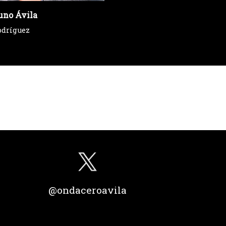
uno Ávila
odríguez
@ondaceroavila