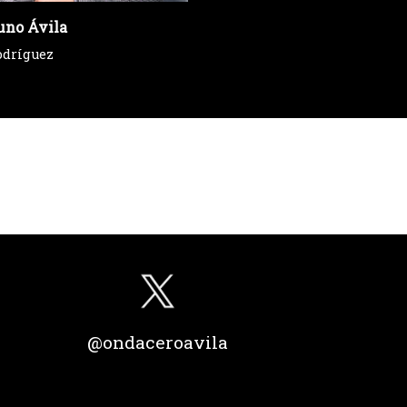
uno Ávila
odríguez
@ondaceroavila