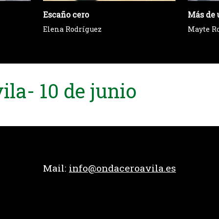
Escaño cero
Más de 
Elena Rodríguez
Mayte R
la- 10 de junio
Mail:
info@ondaceroavila.es