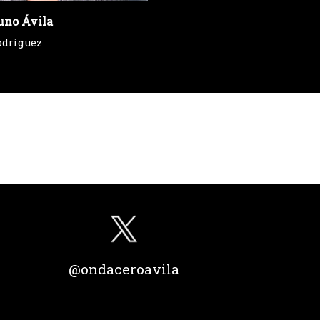
uno Ávila
odríguez
@ondaceroavila